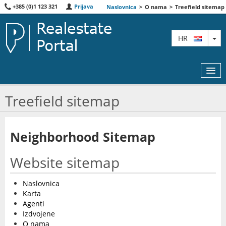
+385 (0)1 123 321
Prijava
Naslovnica
>
O nama
>
Treefield sitemap
TO
HR
Treefield sitemap
KARTA
Neighborhood Sitemap
AGENTI
Website sitemap
IZDVOJENE
O NAMA
Naslovnica
Karta
KONTAKT
Agenti
Izdvojene
O nama