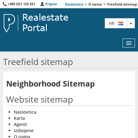
+385 (0)1 123 321
Prijava
Naslovnica
>
O nama
>
Treefield sitemap
TO
HR
Treefield sitemap
KARTA
Neighborhood Sitemap
AGENTI
Website sitemap
IZDVOJENE
O NAMA
Naslovnica
Karta
KONTAKT
Agenti
Izdvojene
O nama