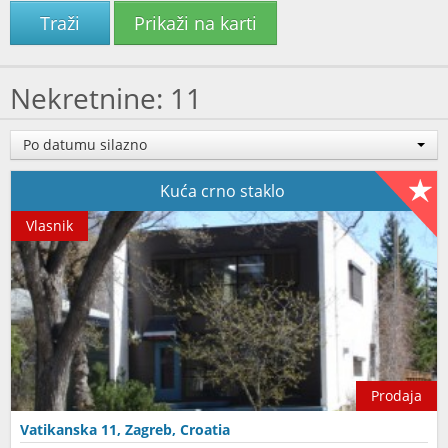
Traži
Prikaži na karti
Nekretnine: 11
Po datumu silazno
Kuća crno staklo
Vlasnik
Prodaja
Vatikanska 11, Zagreb, Croatia